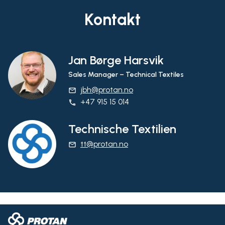
Kontakt
Jan Børge Harsvik
Sales Manager – Technical Textiles
jbh@protan.no
email
+47 915 15 014
phone
Technische Textilien
tt@protan.no
email