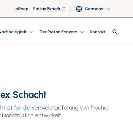
language
expand_more
eShop
Protan Elmark
Germany
launch
search
expand_more
expand_more
search
Nachhaltigkeit
Der Protan Konzern
Kontakt
lex Schacht
t ist für die vertikale Lieferung von frischer
tkonstruktion entwickelt.