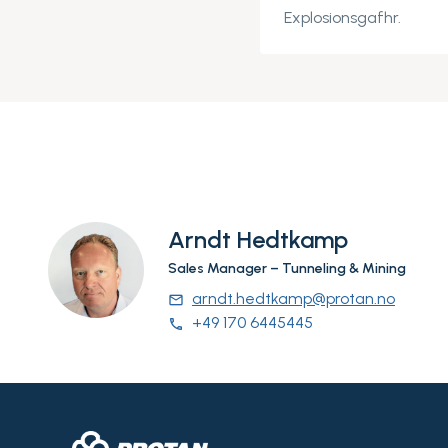
Explosionsgafhr.
Arndt Hedtkamp
Sales Manager – Tunneling & Mining
arndt.hedtkamp@protan.no
email
+49 170 6445445
phone