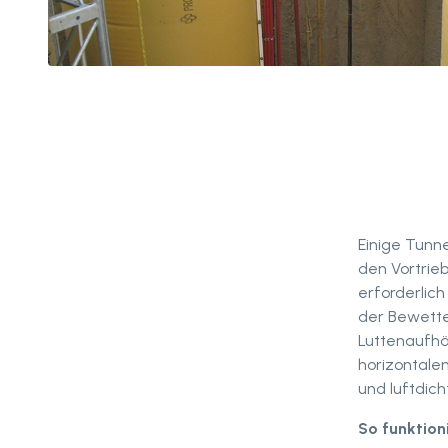
Einige Tunn
den Vortrieb
erforderlich
der Bewette
Luttenaufh
horizontale
und luftdich
So funktioni