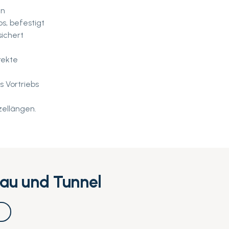
en
ps, befestigt
sichert
rekte
 Vortriebs
zellängen.
bau und Tunnel