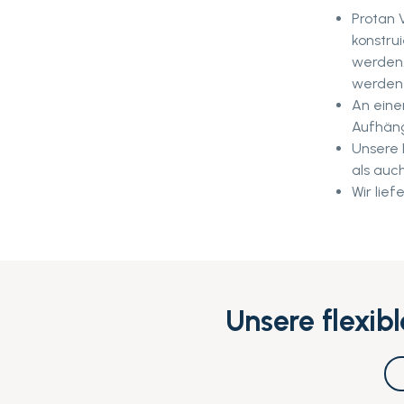
Protan 
konstrui
werden.
werden 
An eine
Aufhäng
Unsere 
als auc
Wir lie
Unsere flexib