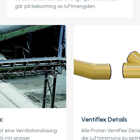
går på bekostning av luftmengden.
ic
Ventiflex Details
ist eine Ventilationslösung
Alle Protan Ventiflex Deta
s mit grosser
die Luftströmung zu optim