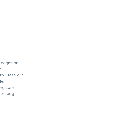
l beginnen
n
rn. Diese Art
der
ang zum
n erzeugt