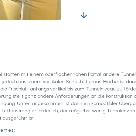
arrow_downward
el starten mit einem oberflächennahen Portal, andere Tunne
 jedoch aus einem vertikalen Schacht heraus. Hierbei ist dan
 die Frischluft anfangs vertikal bis zum Tunnelniveau zu förde
rung stellt ganz andere Anforderungen an die Konstruktion 
ängung. Unten angekommen ist dann ein kompatibler Überg
n Luttenstrang erforderlich, der möglichst wenig Turbulenze
t ausgeführt ist.
ert es: