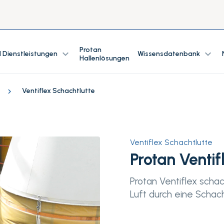
Protan
expand_more
expand_more
 Dienstleistungen
Wissensdatenbank
Hallenlösungen
Ventiflex Schachtlutte
Ventiflex Schachtlutte
Protan Ventif
Protan Ventiflex schach
Luft durch eine Schach