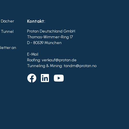
Kontakt:
r Dächer
Protan Deutschland GmbH
r Tunnel
Thomas-Wimmer-Ring 17
D - 80539 München
letter an
E-Mail
Roofing: verkauf@protan.de
Tunneling & Mining: tandm@protan.no