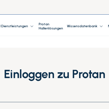
Protan
expand_more
expand_more
 Dienstleistungen
Wissensdatenbank
Hallenlösungen
Einloggen zu Protan