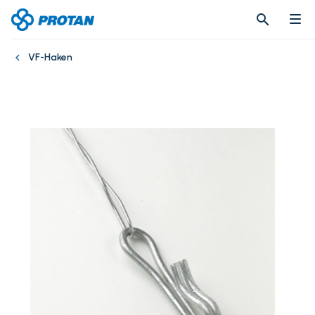
search
search
VF-Haken