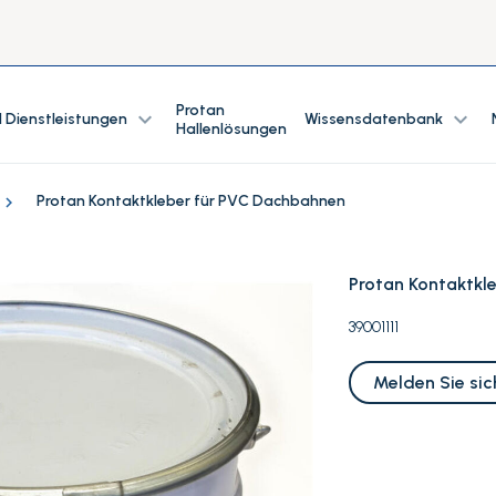
Protan
expand_more
expand_more
 Dienstleistungen
Wissensdatenbank
Hallenlösungen
Protan Kontaktkleber für PVC Dachbahnen
Protan Kontaktkl
39001111
Melden Sie sic