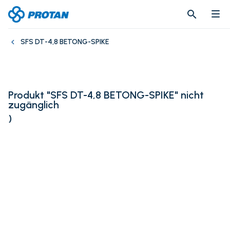
search
search
SFS DT-4,8 BETONG-SPIKE
Produkt "SFS DT-4,8 BETONG-SPIKE" nicht
zugänglich
)