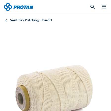
search
search
Ventiflex Patching Thread